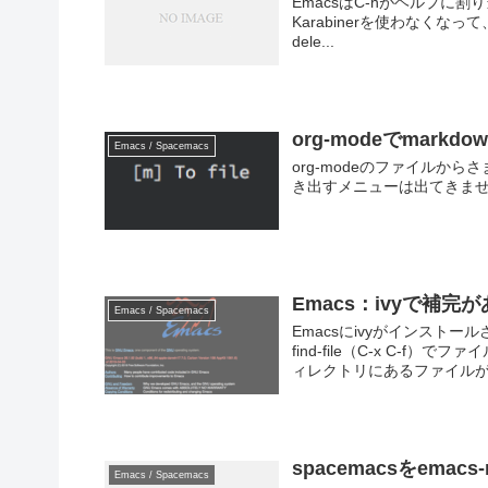
EmacsはC-hがヘルプ
Karabinerを使わなくなって、以下
dele...
org-modeでmark
Emacs / Spacemacs
org-modeのファイルからさ
き出すメニューは出てきません。 Ma
Emacs：ivyで補
Emacs / Spacemacs
Emacsにivyがインス
find-file（C-x C
ィレクトリにあるファイルが補
spacemacsをem
Emacs / Spacemacs