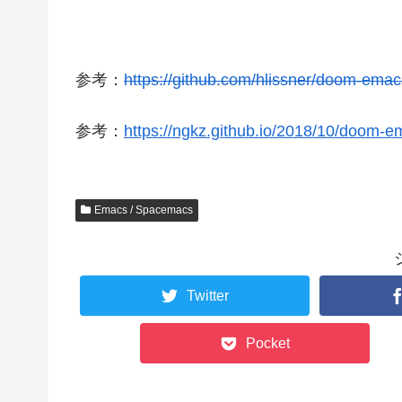
参考：
https://github.com/hlissner/doom-emac
参考：
https://ngkz.github.io/2018/10/doom-e
Emacs / Spacemacs
Twitter
Pocket