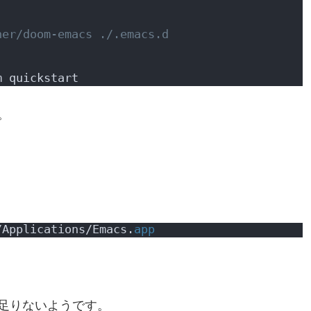
ner/doom-emacs ./.emacs.d
m quickstart
。
/Applications/Emacs.
app
足りないようです。