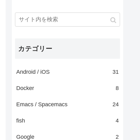
カテゴリー
Android / iOS
31
Docker
8
Emacs / Spacemacs
24
fish
4
Google
2