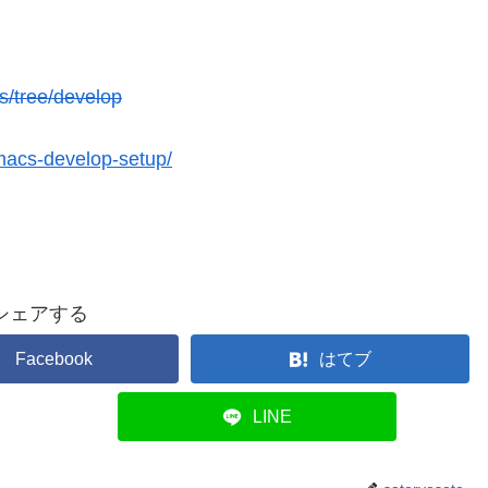
s/tree/develop
macs-develop-setup/
シェアする
Facebook
はてブ
LINE