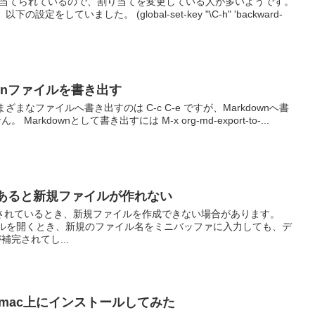
に割り当てられているので、割り当てを変更している人が多いようです。
の設定をしていました。 (global-set-key "\C-h" 'backward-
downファイルを書き出す
まざまなファイルへ書き出すのは C-c C-e ですが、Markdownへ書
rkdownとして書き出すには M-x org-md-export-to-...
完があると新規ファイルが作れない
トールされているとき、新規ファイルを作成できない場合があります。
-f）でファイルを開くとき、新規のファイル名をミニバッファに入力しても、デ
完されてし...
acs-mac上にインストールしてみた