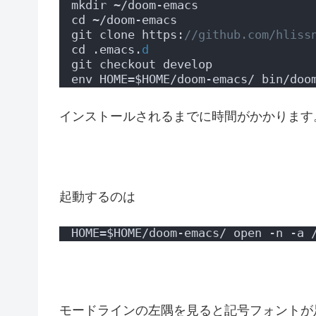
mkdir ~/doom-emacs
cd ~/doom-emacs
git clone https:
//github.com/hliss
cd .emacs.
d
git checkout develop
env HOME=$HOME/doom-emacs/ bin/doo
インストールされるまでに時間がかかります
起動するのは
HOME=$HOME/doom-emacs/ open -n -a 
モードラインの左隅を見ると記号フォントが