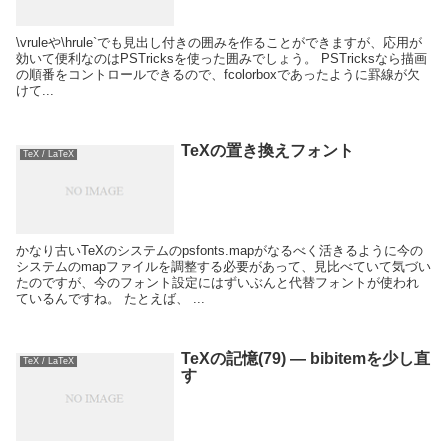
\vruleや\hrule`でも見出し付きの囲みを作ることができますが、応用が
効いて便利なのはPSTricksを使った囲みでしょう。 PSTricksなら描画
の順番をコントロールできるので、fcolorboxであったように罫線が欠
けて...
TeXの置き換えフォント
TeX / LaTeX
かなり古いTeXのシステムのpsfonts.mapがなるべく活きるように今の
システムのmapファイルを調整する必要があって、見比べていて気づい
たのですが、今のフォント設定にはずいぶんと代替フォントが使われ
ているんですね。 たとえば、 ...
TeXの記憶(79) — bibitemを少し直
TeX / LaTeX
す