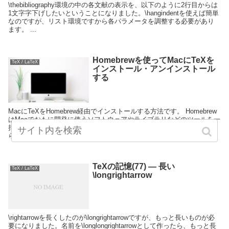
\thebibliography環境の中の各文献の表示を、以下のように2行目からは
1文字字下げしたいということになりました。\hangindentを使えば簡単
なのですが、リスト環境ですから各パラメータを調整する必要があり
ます。 ...
Homebrewを使ってMacにTeXを
TeX / LaTeX
インストール・アンインストール
する
MacにTeXをHomebrew経由でインストールする方法です。 Homebrew
はMacでおもに開発に使うソフトウェアやライブラリなどのツールを一
括管理するためのシステムです。 Homebrew経由のインストールな
ら、バージョ...
TeXの記憶(77) — 長い
TeX / LaTeX
\longrightarrow
\rightarrowを長くしたのが\longrightarrowですが、もっと長いものが必
要になりました。名前を\longlongrightarrowとして作ったら、もっと長