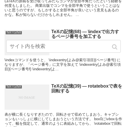
LaTeXの原稿を受け取ってみたらコンマが全部半角だったという経験を
何度もしました。 商業出版でコンマを全部半角で使うということはな
いと思うのですが、もしかすると全部半角が良いという意見もあるの
かな。私が知らないだけかもしれません。 ...
TeXの記憶(68) — \indexで出力す
TeX / LaTeX
るページ番号を加工する
\indexコマンドを使うと、 \indexentry{よみ@索引項目}{ページ番号} に
なりますが、「ページ番号」に文字を加えて \indexentry{よみ@索引項
目}{ページ番号f} \indexentry{よ...
TeXの記憶(39) — rotateboxで表を
TeX / LaTeX
回転する
表が横に長くなりすぎたので、回転させて収めてしまおう。キャプシ
ョンもいっしょに横にしてしまおうという方法です。 box0に\vboxを作
って、幅を指定して、通常のように表組みしてから、 \rotateboxで回転