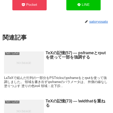
Pocket
LINE
satoryosato
関連記事
TeXの記憶(57) — psframeとrput
TeX / LaTeX
を使って一部を強調する
LaTeXで組んだ行列の一部分をPSTricksのpsframeをとrputを使って強
調しました。 領域を書き出す\psframeのパラメータは、 外側の線なし
塗りつぶす 塗りの色iro4 領域：左下(0...
TeXの記憶(73) — \widthatを重ね
TeX / LaTeX
る