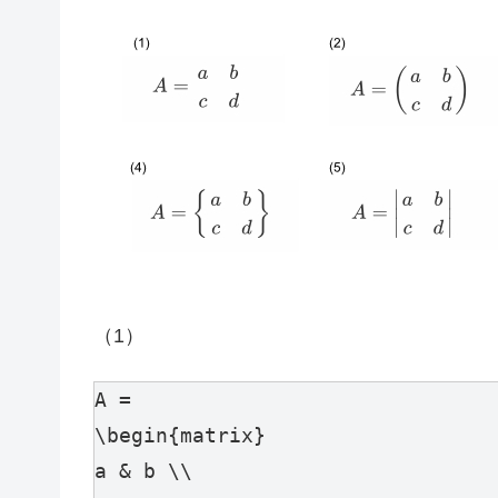
（1）
A =  

\begin{matrix} 

a & b \\ 
