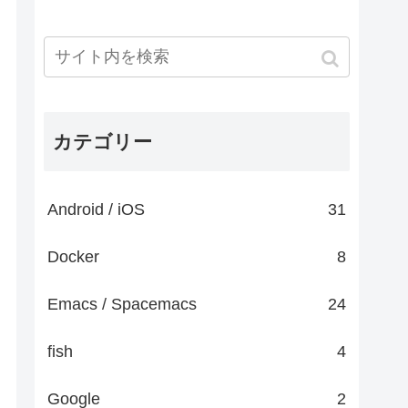
カテゴリー
Android / iOS
31
Docker
8
Emacs / Spacemacs
24
fish
4
Google
2