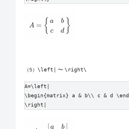
\left|
\right\
（5）
〜
A=\left|

\begin{matrix} a & b\\ c & d \end
\right|