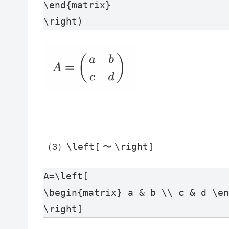
\end{matrix} 

\right)
\left[
\right]
（3）
〜
A=\left[

\begin{matrix} a & b \\ c & d \en
\right]