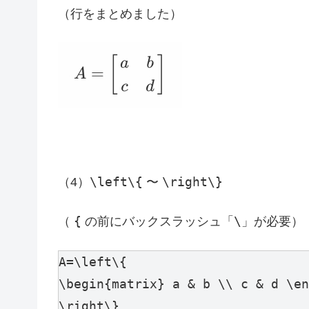
（行をまとめました）
\left\{
\right\}
（4）
〜
{
\
（
の前にバックスラッシュ「
」が必要）
A=\left\{

\begin{matrix} a & b \\ c & d \en
\right\}