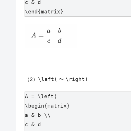
c & d 

\end{matrix}
\left(
\right)
（2）
〜
A = \left(

\begin{matrix} 

a & b \\ 

c & d 
