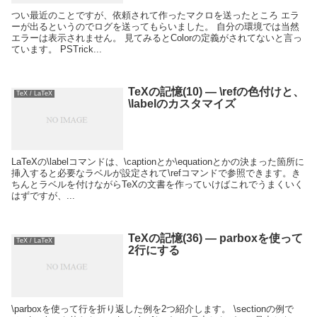
つい最近のことですが、依頼されて作ったマクロを送ったところ エラ
ーが出るというのでログを送ってもらいました。 自分の環境では当然
エラーは表示されません。 見てみるとColorの定義がされてないと言っ
ています。 PSTrick...
TeXの記憶(10) — \refの色付けと、
TeX / LaTeX
\labelのカスタマイズ
LaTeXの\labelコマンドは、\captionとか\equationとかの決まった箇所に
挿入すると必要なラベルが設定されて\refコマンドで参照できます。き
ちんとラベルを付けながらTeXの文書を作っていけばこれでうまくいく
はずですが、...
TeXの記憶(36) — parboxを使って
TeX / LaTeX
2行にする
\parboxを使って行を折り返した例を2つ紹介します。 \sectionの例で