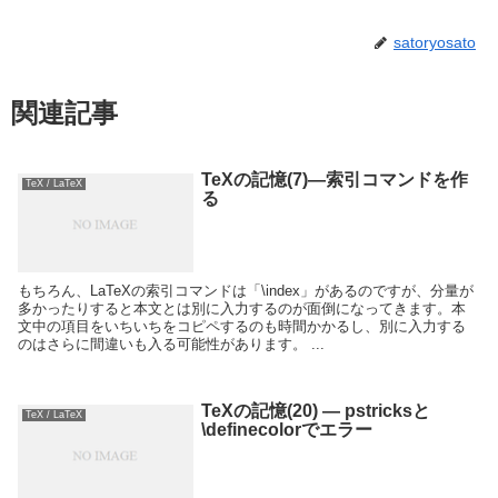
satoryosato
関連記事
TeXの記憶(7)—索引コマンドを作
TeX / LaTeX
る
もちろん、LaTeXの索引コマンドは「\index」があるのですが、分量が
多かったりすると本文とは別に入力するのが面倒になってきます。本
文中の項目をいちいちをコピペするのも時間かかるし、別に入力する
のはさらに間違いも入る可能性があります。 ...
TeXの記憶(20) — pstricksと
TeX / LaTeX
\definecolorでエラー