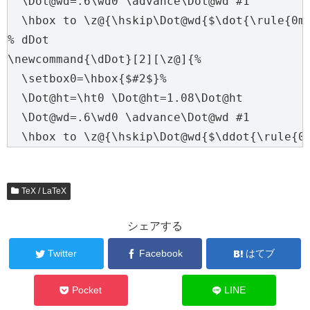
  \Dot@wd=.6\wd0 \advance\Dot@wd #1

  \hbox to \z@{\hskip\Dot@wd{$\dot{\rule{0mm
% dDot

\newcommand{\dDot}[2][\z@]{%

  \setbox0=\hbox{$#2$}%

  \Dot@ht=\ht0 \Dot@ht=1.08\Dot@ht

  \Dot@wd=.6\wd0 \advance\Dot@wd #1

TeX / LaTeX
シェアする
Twitter
Facebook
はてブ
Pocket
LINE