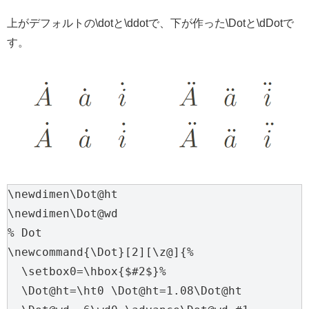
上がデフォルトの\dotと\ddotで、下が作った\Dotと\dDotで
す。
\newdimen\Dot@ht

\newdimen\Dot@wd

% Dot

\newcommand{\Dot}[2][\z@]{%

  \setbox0=\hbox{$#2$}%

  \Dot@ht=\ht0 \Dot@ht=1.08\Dot@ht
