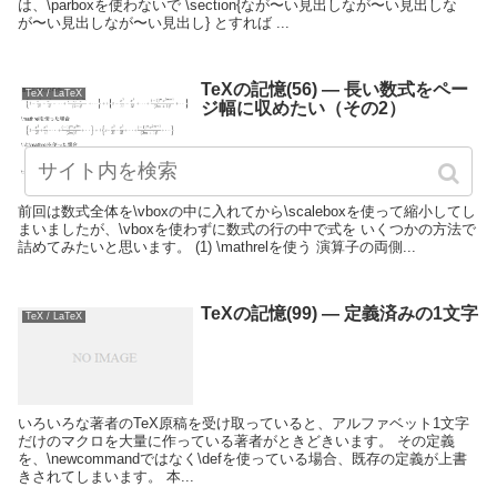
は、\parboxを使わないで \section{なが〜い見出しなが〜い見出しな
が〜い見出しなが〜い見出し} とすれば ...
TeXの記憶(56) — 長い数式をペー
TeX / LaTeX
ジ幅に収めたい（その2）
前回は数式全体を\vboxの中に入れてから\scaleboxを使って縮小してし
まいましたが、\vboxを使わずに数式の行の中で式を いくつかの方法で
詰めてみたいと思います。 (1) \mathrelを使う 演算子の両側...
TeXの記憶(99) — 定義済みの1文字
TeX / LaTeX
いろいろな著者のTeX原稿を受け取っていると、アルファベット1文字
だけのマクロを大量に作っている著者がときどきいます。 その定義
を、\newcommandではなく\defを使っている場合、既存の定義が上書
きされてしまいます。 本...