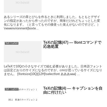
あるシリーズの章とびらを作るときに利用しました。もともとデザイ
ンの指定があったから作ったのですが、簡単だけれどちょっとした変
化になります。（と言ってもその後使った覚えがないのですけど。）
\newenvironment{boxte...
TeXの記憶(47) — \fontコマンドで
TeX / LaTeX
応急処置
LaTeXで10Qの小さなサイズで組む必要がありました。日本語フォント
は設定どおりのサイズになるのですが、cmrが思っているサイズになり
ません。 {\fontsize{10Q}{12H}\selectfont あああaaa} ...
TeXの記憶(4) — キャプションを自
TeX / LaTeX
由に付けたい