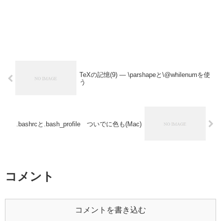
TeXの記憶(9) — \parshapeと\@whilenumを使
う
.bashrcと.bash_profile ついでに色も(Mac)
コメント
コメントを書き込む