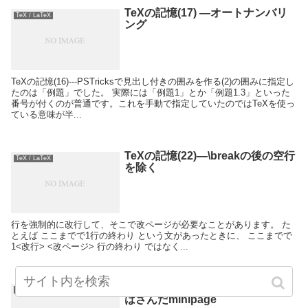
TeXの記憶(17) —オートナンバリ
TeX / LaTeX
ング
TeXの記憶(16)---PSTricksで見出し付きの囲みを作る(2)の囲みに指定し
たのは「例題」でした。 実際には「例題1」とか「例題1.3」といった
番号が付くのが普通です。これを手動で指定していたのではTeXを使っ
ている意味が半...
TeXの記憶(22)—\breakの後の空行
TeX / LaTeX
を除く
行を強制的に改行して、そこで改ページが必要なことがあります。 た
とえば ここまでで1行の終わり という文があったときに、 ここまでで
1<改行> <改ページ> 行の終わり ではなく...
TeXの記憶(27) — 上下を\hruleで
TeX / LaTeX
はさんだminipage