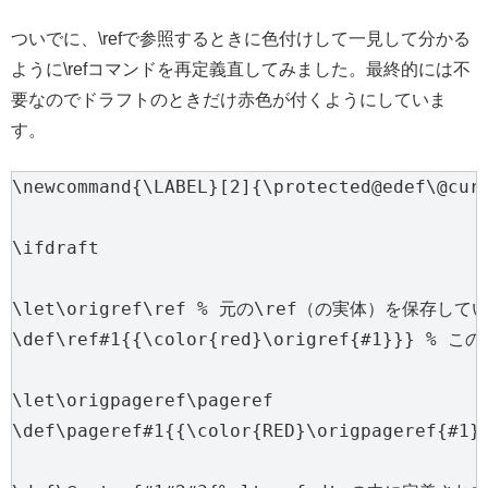
ついでに、\refで参照するときに色付けして一見して分かる
ように\refコマンドを再定義直してみました。最終的には不
要なのでドラフトのときだけ赤色が付くようにしていま
す。
\newcommand{\LABEL}[2]{\protected@edef\@curr
\ifdraft

\let\origref\ref % 元の\ref（の実体）を保存して
\def\ref#1{{\color{red}\origref{#1}}} % 
\let\origpageref\pageref

\def\pageref#1{{\color{RED}\origpageref{#1}}