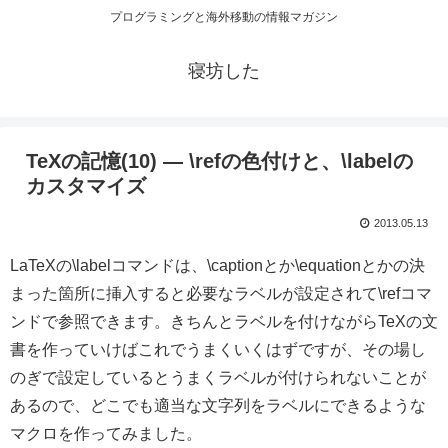
プログラミングと海外移動の情報マガジン
寝坊した
TeXの記憶(10) — \refの色付けと、\labelの
カスタマイズ
2013.05.13
LaTeXの\labelコマンドは、\captionとか\equationとかの決
まった箇所に挿入すると必要なラベルが設定されて\refコマ
ンドで参照できます。きちんとラベルを付けながらTeXの文
書を作っていけばこれでうまくいくはずですが、その場し
のぎで設定しているとうまくラベルが付けられないことが
あるので、どこでも適当な文字列をラベルにできるような
マクロを作ってみました。