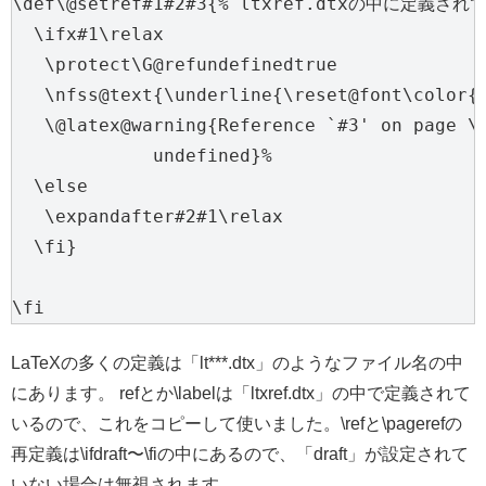
\def\@setref#1#2#3{% ltxref.dtxの中に定義されて
  \ifx#1\relax

   \protect\G@refundefinedtrue

   \nfss@text{\underline{\reset@font\colo
   \@latex@warning{Reference `#3' on page \t
             undefined}%

  \else

   \expandafter#2#1\relax

  \fi}

\fi
LaTeXの多くの定義は「lt***.dtx」のようなファイル名の中
にあります。 refとか\labelは「ltxref.dtx」の中で定義されて
いるので、これをコピーして使いました。\refと\pagerefの
再定義は\ifdraft〜\fiの中にあるので、「draft」が設定されて
いない場合は無視されます。