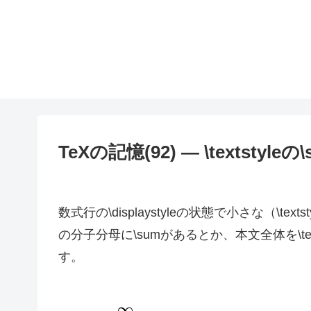
TeXの記憶(92) — \textstyleの
数式行の\displaystyleの状態で小さな（\t
の分子分母に\sumがあるとか、本文全体を\t
す。