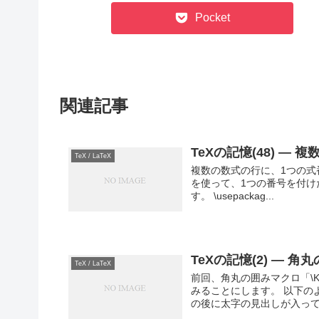
Pocket
関連記事
TeXの記憶(48) — 複
TeX / LaTeX
複数の数式の行に、1つの式番号
を使って、1つの番号を付けた
す。 \usepackag...
TeXの記憶(2) — 
TeX / LaTeX
前回、角丸の囲みマクロ「\Ka
みることにします。 以下の
の後に太字の見出しが入って.