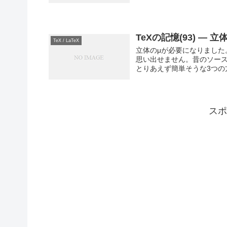
TeXの記憶(93) — 立
TeX / LaTeX
立体のμが必要になりました
思い出せません。昔のソー
とりあえず簡単そうな3つの方法
スポ