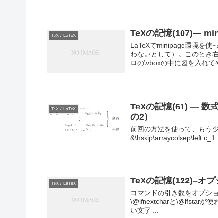
TeXの記憶(107)— mi
TeX / LaTeX
LaTeXでminipage環
わないとして）。このとき右
ロの\vboxの中に図を入れて
TeXの記憶(61) — 
TeX / LaTeX
の2）
前回の方法を使って、もう少し面倒な
&\hskip\arraycolsep\left.c_1 
TeXの記憶(122)
TeX / LaTeX
コマンドの引き数をオプショ
\@ifnextcharと\@ifst
い文字 ...