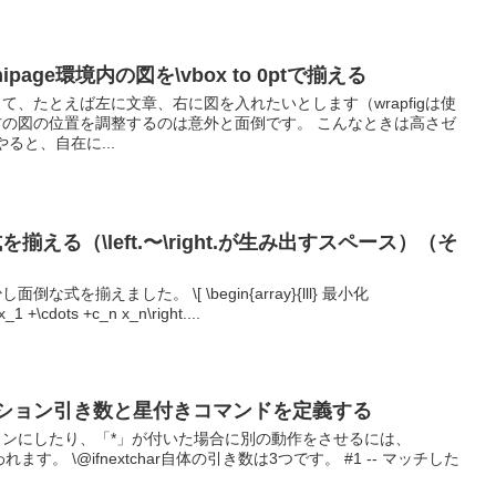
nipage環境内の図を\vbox to 0ptで揃える
境を使って、たとえば左に文章、右に図を入れたいとします（wrapfigは使
の図の位置を調整するのは意外と面倒です。 こんなときは高さゼ
やると、自在に...
数式を揃える（\left.〜\right.が生み出すスペース）（そ
式を揃えました。 \[ \begin{array}{lll} 最小化
x_1 +\cdots +c_n x_n\right....
–オプション引き数と星付きコマンドを定義する
ンにしたり、「*」が付いた場合に別の動作をさせるには、
arが使われます。 \@ifnextchar自体の引き数は3つです。 #1 -- マッチした