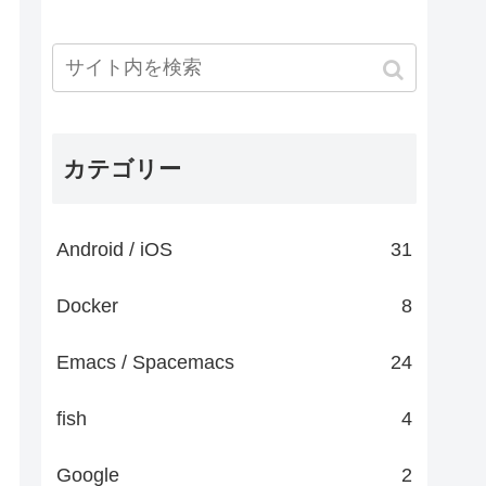
カテゴリー
Android / iOS
31
Docker
8
Emacs / Spacemacs
24
fish
4
Google
2