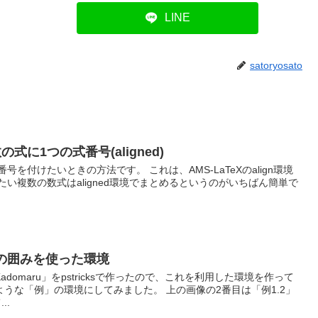
LINE
satoryosato
数の式に1つの式番号(aligned)
を付けたいときの方法です。 これは、AMS-LaTeXのalign環境
い複数の数式はaligned環境でまとめるというのがいちばん簡単で
角丸の囲みを使った環境
domaru」をpstricksで作ったので、これを利用した環境を作って
ような「例」の環境にしてみました。 上の画像の2番目は「例1.2」
..